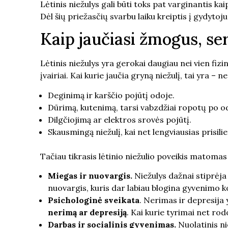
Lėtinis niežulys gali būti toks pat varginantis ka
Dėl šių priežasčių svarbu laiku kreiptis į gydytoj
Kaip jaučiasi žmogus, ser
Lėtinis niežulys yra gerokai daugiau nei vien fizin
įvairiai. Kai kurie jaučia gryną niežulį, tai yra –
Deginimą ir karščio pojūtį odoje.
Dūrimą, kutenimą, tarsi vabzdžiai ropotų po o
Dilgčiojimą ar elektros srovės pojūtį.
Skausmingą niežulį, kai net lengviausias prisil
Tačiau tikrasis lėtinio niežulio poveikis matomas 
Miegas ir nuovargis.
Niežulys dažnai stiprėja
nuovargis, kuris dar labiau blogina gyvenimo k
Psichologinė sveikata
. Nerimas ir depresija
nerimą ar depresiją
. Kai kurie tyrimai net rodo
Darbas ir socialinis gyvenimas.
Nuolatinis ni