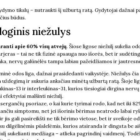
gydymo tikslų – nutraukti šį užburtą ratą. Gydytojai dažnai p
nčius būdus.
oginis niežulys
aranti apie 60% visų atvejų
. Šiose ligose niežulį sukelia 
rjeras – tai ne tik fizinė apsauga nuo išorės, bet ir sudėti
rinka, nervų galūnėlės tampa labiau pažeidžiamos ir jautresnė
minė odos liga, dažnai prasidedanti vaikystėje. Niežulys čia
 uždegimą ir sukuria anksčiau minėtą užburtą ratą. Šioje li
inas-13 ir interleukinas-31, kurios tiesiogiai dirgina nerv
i efektyviai malšinti niežulį.
ergančių psoriaze, o kai kurie tyrimai rodo, kad net iki 82%
inančiu simptomu, net jei išorinis bėrimas neatrodo labai ry
 jis gali pasireikšti ne tik bėrimo vietose, bet ir sveikoje od
su dilgėlinėmis pūslelėmis, kurios atsiranda ir dingsta be aišk
lį sukelianti medžiaga – atlieka pagrindinį vaidmenį. Todėl a