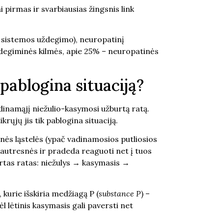
ai pirmas ir svarbiausias žingsnis link
ės sistemos uždegimo), neuropatinį
ždegiminės kilmės, apie 25% – neuropatinės
pablogina situaciją?
adinamąjį niežulio-kasymosi užburtą ratą.
rųjų jis tik pablogina situaciją.
ninės ląstelės (ypač vadinamosios putliosios
jautresnės ir pradeda reaguoti net į tuos
burtas ratas: niežulys → kasymasis →
kurie išskiria medžiagą P (
substance P
) –
ėl lėtinis kasymasis gali paversti net