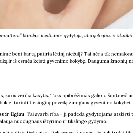
munoTera” klinikos medicinos gydytoja, alergologijos ir klinik
e bent kartą patiria lėtinį niežulį? Tai nėra tik nemalonus p
aiką ir iš esmės keisti gyvenimo kokybę. Dauguma žmonių ne
, kuris verčia kasytis. Toks apibrėžimas galiojo šimtmečius.
 būklė, turinti tiesioginį poveikį žmogaus gyvenimo kokybei.
es ir ilgiau
. Tai svarbi riba – ji padeda gydytojams atskirti
kalauja nuodugnaus ištyrimo ir tikslingo gydymo.
 – jį patiria tiek vaikai, tiek senyvi žmonės. Jis gali trukti