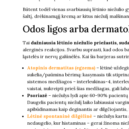
Būtent todėl vienas svarbiausių lėtinio niežulio 
šaltį, drėkinamąjį kremą ar kitus niežulį malšina
Odos ligos arba dermatol
Tai
dažniausia lėtinio niežulio priežastis, sud
alerginės reakcijos. Svarbu suprasti, kad odos ba
ląstelės ir nervų galūnėlės. Kai šis barjeras sut
Atopinis dermatitas (egzema)
– lėtinė uždegi
sukelia/paūmina bėrimą: kasymasis tik stiprina
sistemos medžiagos – interleukinas-4, interleuk
vaistai, nukreipti prieš šias medžiagas, gali laba
Psoriazė
– niežulys lydi apie 60-90% pacientų s
Daugelis pacientų niežulį laiko labiausiai varg
apibūdinamas kaip deginantis ar dilgčiojantis, ir
Lėtinė spontaninė dilgėlinė
– niežulys kartu 
nedaugelio, kur histaminas – gerai žinoma niežu