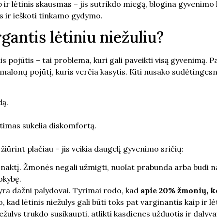
ip ir lėtinis skausmas – jis sutrikdo miegą, blogina gyvenimo 
us ir ieškoti tinkamo gydymo.
gantis lėtiniu niežuliu?
is pojūtis – tai problema, kuri gali paveikti visą gyvenimą. Pa
 nemalonų pojūtį, kuris verčia kasytis. Kiti nusako sudėtinges
dą.
ietimas sukelia diskomfortą.
žiūrint plačiau – jis veikia daugelį gyvenimo sričių:
 naktį. Žmonės negali užmigti, nuolat prabunda arba budi na
okybę.
 yra dažni palydovai. Tyrimai rodo, kad
apie 20% žmonių, ke
, kad lėtinis niežulys gali būti toks pat varginantis kaip ir l
ežulys trukdo susikaupti, atlikti kasdienes užduotis ir daly