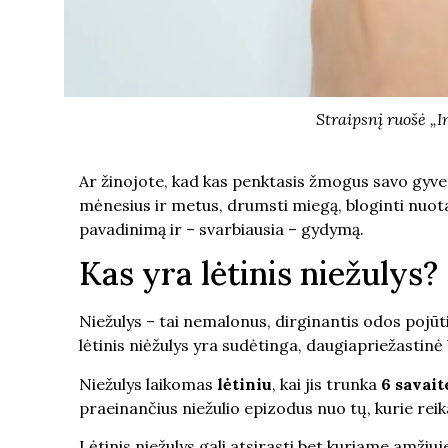
Straipsnį ruošė „I
Ar žinojote, kad kas penktasis žmogus savo gyvenim
mėnesius ir metus, drumsti miegą, bloginti nuot
pavadinimą ir – svarbiausia – gydymą.
Kas yra lėtinis niežulys?
Niežulys – tai nemalonus, dirginantis odos pojūtis
lėtinis niėžulys yra sudėtinga, daugiapriežastinė
Niežulys laikomas
lėtiniu
, kai jis trunka
6 savait
praeinančius niežulio epizodus nuo tų, kurie rei
Lėtinis niežulys gali atsirasti bet kuriame amžiuje