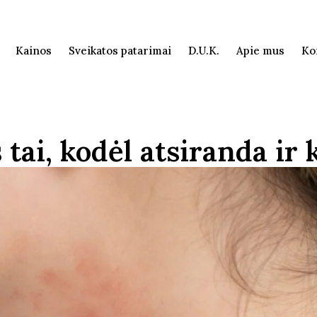
Kainos
Sveikatos patarimai
D.U.K.
Apie mus
Ko
s tai, kodėl atsiranda i