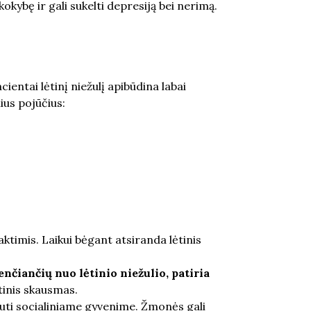
kokybę ir gali sukelti depresiją bei nerimą.
cientai lėtinį niežulį apibūdina labai
nius pojūčius:
ktimis. Laikui bėgant atsiranda lėtinis
nčiančių nuo lėtinio niežulio, patiria
ėtinis skausmas.
vauti socialiniame gyvenime. Žmonės gali