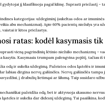
l gydytojai jį klasifikuoja pagal kilmę. Suprasti priežastį – t
pagrindines kategorijas: uždegiminį (sukeltas odos ar imunin
i veikia abu mechanizmai). Apie 60% pacientų niežulys yra u
 vaistai ir kitos priežastys.
si ratas: kodėl kasymasis tik 
 suprasti vieną pagrindinių lėtinio niežulio mechanizmų – v
a kasytis. Kasymasis trumpam palengvina pojūtį, tačiau iš tik
džia odą ir sukelia uždegimą. Pažeistos odos ląstelės ir imu
 dar labiau dirgina nervų galūnėles. Nervų galūnėlės tampa 
 pavyzdžiui, į drabužių lietimąsi ar šilumą. Taip susidaro už
mechaniškai pažeidžia odą, bet ir aktyvuoja skausmo nervus, 
s ląsteles ir sukelia dar didesnį uždegimą. Tai paaiškina, kod
.