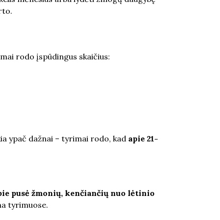
rto.
rimai rodo įspūdingus skaičius:
kia ypač dažnai – tyrimai rodo, kad
apie 21-
ie pusė žmonių, kenčiančių nuo lėtinio
oma tyrimuose.