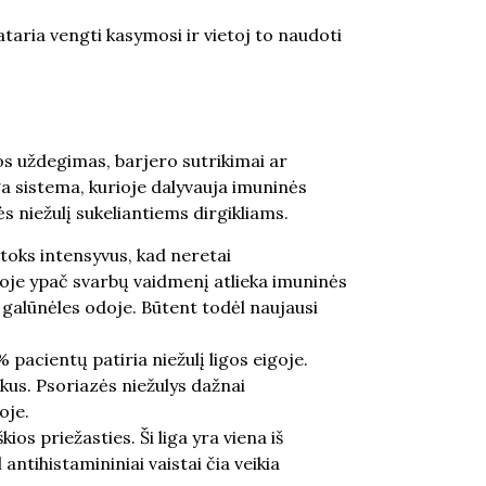
ataria vengti kasymosi ir vietoj to naudoti
odos uždegimas, barjero sutrikimai ar
nga sistema, kurioje dalyvauja imuninės
s niežulį sukeliantiems dirgikliams.
 toks intensyvus, kad neretai
goje ypač svarbų vaidmenį atlieka imuninės
ų galūnėles odoje. Būtent todėl naujausi
 pacientų patiria niežulį ligos eigoje.
škus. Psoriazės niežulys dažnai
oje.
ios priežasties. Ši liga yra viena iš
ntihistamininiai vaistai čia veikia