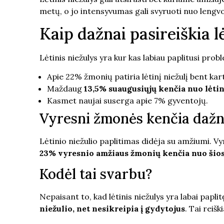
metų, o jo intensyvumas gali svyruoti nuo lengvo
Kaip dažnai pasireiškia l
Lėtinis niežulys yra kur kas labiau paplitusi pro
Apie 22% žmonių patiria lėtinį niežulį bent ka
Maždaug
13,5% suaugusiųjų kenčia nuo lėtin
Kasmet naujai suserga apie 7% gyventojų.
Vyresni žmonės kenčia dažn
Lėtinio niežulio paplitimas didėja su amžiumi. V
23% vyresnio amžiaus žmonių kenčia nuo šio
Kodėl tai svarbu?
Nepaisant to, kad lėtinis niežulys yra labai papl
niežulio, net nesikreipia į gydytojus
. Tai reiš