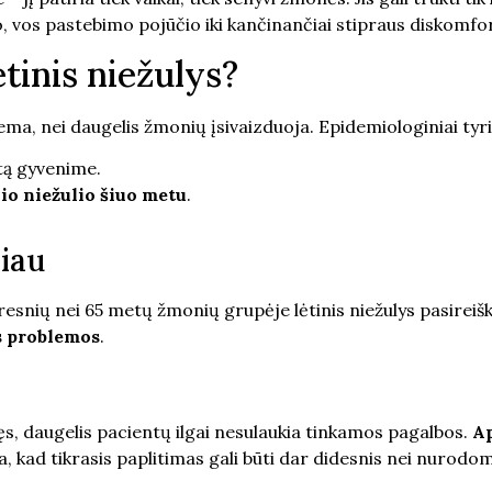
, vos pastebimo pojūčio iki kančinančiai stipraus diskomfo
ėtinis niežulys?
blema, nei daugelis žmonių įsivaizduoja. Epidemiologiniai ty
rtą gyvenime.
io niežulio šiuo metu
.
iau
yresnių nei 65 metų žmonių grupėje lėtinis niežulys pasireiš
s problemos
.
itęs, daugelis pacientų ilgai nesulaukia tinkamos pagalbos.
Ap
kia, kad tikrasis paplitimas gali būti dar didesnis nei nurod