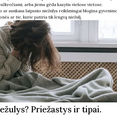
jie užkrečiami, arba jiems gėda kasytis viešose vietose.
o ar sunkaus laipsnio niežulys reikšmingai blogina gyvenimo
ės ar tie, kurie patiria tik lengvą niežulį.
ežulys? Priežastys ir tipai.