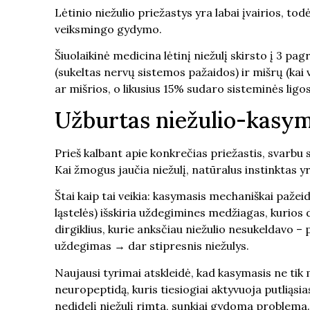
Lėtinio niežulio priežastys yra labai įvairios, todė
veiksmingo gydymo.
Šiuolaikinė medicina lėtinį niežulį skirsto į 3 
(sukeltas nervų sistemos pažaidos) ir mišrų (ka
ar mišrios, o likusius 15% sudaro sisteminės ligos,
Užburtas niežulio-kasymo
Prieš kalbant apie konkrečias priežastis, svarbu
Kai žmogus jaučia niežulį, natūralus instinktas yr
Štai kaip tai veikia: kasymasis mechaniškai pažei
ląstelės) išskiria uždegimines medžiagas, kurios
dirgiklius, kurie anksčiau niežulio nesukeldavo –
uždegimas → dar stipresnis niežulys.
Naujausi tyrimai atskleidė, kad kasymasis ne tik 
neuropeptidą, kuris tiesiogiai aktyvuoja putliąsia
nedidelį niežulį rimta, sunkiai gydoma problema