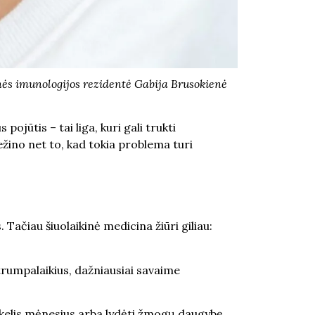
inės imunologijos rezidentė Gabija Brusokienė
ojūtis – tai liga, kuri gali trukti
žino net to, kad tokia problema turi
 Tačiau šiuolaikinė medicina žiūri giliau:
 trumpalaikius, dažniausiai savaime
 tik kelis mėnesius arba lydėti žmogų daugybę