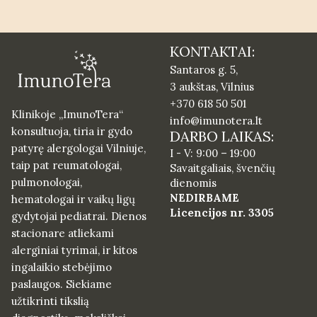
KONTAKTAI:
Santaros g. 5,
3 aukštas, Vilnius
+370 618 50 501
Klinikoje „ImunoTera“
info@imunotera.lt
konsultuoja, tiria ir gydo
DARBO LAIKAS:
patyrę alergologai Vilniuje,
I - V: 9:00 – 19:00
taip pat reumatologai,
Savaitgaliais, švenčių
pulmonologai,
dienomis
NEDIRBAME
hematologai ir vaikų ligų
Licencijos nr. 3305
gydytojai pediatrai. Dienos
stacionare atliekami
alerginiai tyrimai, ir kitos
ingalaikio stebėjimo
paslaugos. Siekiame
užtikrinti tikslią