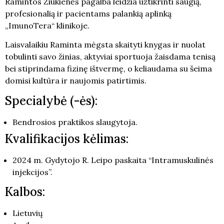
Ramintos Žiūkienės pagalba leidžia užtikrinti saugią,
profesionalią ir pacientams palankią aplinką
„ImunoTera“ klinikoje.
Laisvalaikiu Raminta mėgsta skaityti knygas ir nuolat
tobulinti savo žinias, aktyviai sportuoja žaisdama tenisą
bei stiprindama fizinę ištvermę, o keliaudama su šeima
domisi kultūra ir naujomis patirtimis.
Specialybė (-ės):
Bendrosios praktikos slaugytoja.
Kvalifikacijos kėlimas:
2024 m. Gydytojo R. Leipo paskaita “Intramuskulinės
injekcijos”.
Kalbos:
Lietuvių