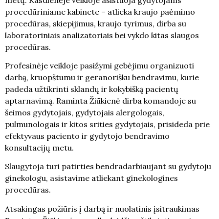
procedūriniame kabinete – atlieka kraujo paėmimo
procedūras, skiepijimus, kraujo tyrimus, dirba su
laboratoriniais analizatoriais bei vykdo kitas slaugos
procedūras.
Profesinėje veikloje pasižymi gebėjimu organizuoti
darbą, kruopštumu ir geranorišku bendravimu, kurie
padeda užtikrinti sklandų ir kokybišką pacientų
aptarnavimą. Raminta Žiūkienė dirba komandoje su
šeimos gydytojais, gydytojais alergologais,
pulmunologais ir kitos srities gydytojais, prisideda prie
efektyvaus paciento ir gydytojo bendravimo
konsultacijų metu.
Slaugytoja turi patirties bendradarbiaujant su gydytoju
ginekologu, asistavime atliekant ginekologines
procedūras.
Atsakingas požiūris į darbą ir nuolatinis įsitraukimas