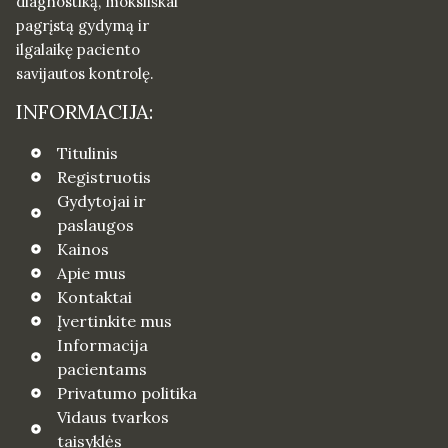
diagnostiką, moksliškai
pagrįstą gydymą ir
ilgalaikę paciento
savijautos kontrolę.
INFORMACIJA:
Titulinis
Registruotis
Gydytojai ir
paslaugos
Kainos
Apie mus
Kontaktai
Įvertinkite mus
Informacija
pacientams
Privatumo politika
Vidaus tvarkos
taisyklės