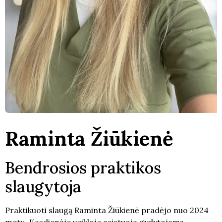
Raminta Žiūkienė
Bendrosios praktikos
slaugytoja
Praktikuoti slaugą Raminta Žiūkienė pradėjo nuo 2024
metų. Kasdienėje veikloje asistuoja gydytojams