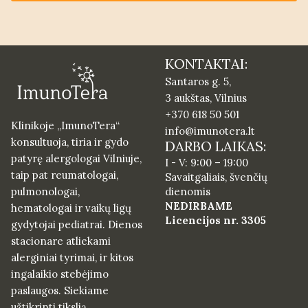
KONTAKTAI:
Santaros g. 5,
3 aukštas, Vilnius
+370 618 50 501
Klinikoje „ImunoTera“
info@imunotera.lt
konsultuoja, tiria ir gydo
DARBO LAIKAS:
patyrę alergologai Vilniuje,
I - V: 9:00 – 19:00
taip pat reumatologai,
Savaitgaliais, švenčių
pulmonologai,
dienomis
NEDIRBAME
hematologai ir vaikų ligų
Licencijos nr. 3305
gydytojai pediatrai. Dienos
stacionare atliekami
alerginiai tyrimai, ir kitos
ingalaikio stebėjimo
paslaugos. Siekiame
užtikrinti tikslią