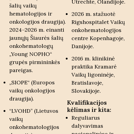
Utrechte, Olandijoje.
šalių vaikų
hematologijos ir
2026 m. stažuotė
onkologijos draugija).
Rigshospitalet Vaikų
2024–2026 m. einanti
onkohematologijos
jaunųjų Šiaurės šalių
centre Kopenhagoje,
onkohematologų
Danijoje.
„Young NOPHO“
2016 m. klinikinė
grupės pirmininkės
praktika Kramaré
pareigas.
Vaikų ligoninėje,
„SIOPE“ (Europos
Bratislavoje,
vaikų onkologijos
Slovakijoje.
draugija).
Kvalifikacijos
kėlimas ir kita:
“LVOHD” (Lietuvos
Reguliarus
vaikų
dalyvavimas
onkohematologijos
nacionalinėse ir