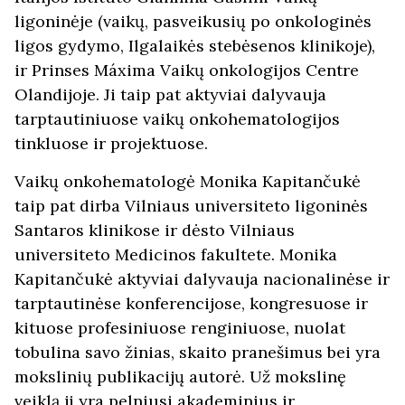
ligoninėje (vaikų, pasveikusių po onkologinės
ligos gydymo, Ilgalaikės stebėsenos klinikoje),
ir Prinses Máxima Vaikų onkologijos Centre
Olandijoje. Ji taip pat aktyviai dalyvauja
tarptautiniuose vaikų onkohematologijos
tinkluose ir projektuose.
Vaikų onkohematologė Monika Kapitančukė
taip pat dirba Vilniaus universiteto ligoninės
Santaros klinikose ir dėsto Vilniaus
universiteto Medicinos fakultete. Monika
Kapitančukė aktyviai dalyvauja nacionalinėse ir
tarptautinėse konferencijose, kongresuose ir
kituose profesiniuose renginiuose, nuolat
tobulina savo žinias, skaito pranešimus bei yra
mokslinių publikacijų autorė. Už mokslinę
veiklą ji yra pelniusi akademinius ir