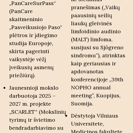
„PanCareSurPass“
pranešimas („Vaikų
(PanCare
paausinių seilių
skaitmeninio
liaukų gleivinės
„Pasveikusiojo Paso“
limfoidinio audinio
plėtros ir įdiegimo
(MALT) limfoma,
studija Europoje,
susijusi su Sjögreno
skirta pagerinti
sindromu”), atrinktas
vaikystėje vėžį
kaip geriausias ir
įveikusių asmenų
apdovanotas
priežiūrą).
konferencijoje „39th
NOPHO annual
Jaunesnioji mokslo
meeting”, Kuopijus,
darbuotoja 2025 –
Suomija.
2027 m. projekte
„SCARLET“ (Mokslinių
Dėstytoja Vilniaus
tyrimų ir švietimo
Universitete,
bendradarbiavimo su
Medicinos fakultete.