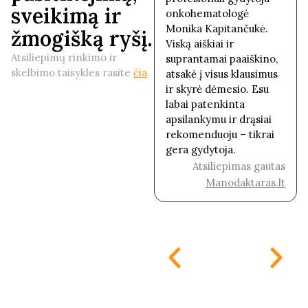
sveikimą ir
dėmėsinga, mokantį
onkohematologė
įsigylint į problemas,
Monika Kapitančukė.
žmogišką ryšį.
gavom išsamią
Viską aiškiai ir
informaciją. Galima
Atsiliepimų rinkimo ir
suprantamai paaiškino,
pasakyt, kad turum savo
skelbimo taisykles rasite
čia
.
atsakė į visus klausimus
alergologe;)
ir skyrė dėmesio. Esu
Rekomenduoju!
labai patenkinta
Atsiliepimas gautas
apsilankymu ir drąsiai
rekomenduoju – tikrai
Manodaktaras.lt
gera gydytoja.
Atsiliepimas gautas
Manodaktaras.lt