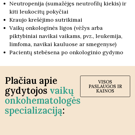
Neutropenija (sumažėjęs neutrofilų kiekis) ir
kiti leukocitų pokyčiai
Kraujo krešėjimo sutrikimai
Vaikų onkologinės ligos (vėžys arba
piktybiniai navikai vaikams, pvz., leukemija,
limfoma, navikai kauluose ar smegenyse)
Pacientų stebėsena po onkologinio gydymo
Plačiau apie
VISOS
PASLAUGOS IR
gydytojos
vaikų
KAINOS
onkohematologės
specializaciją
: