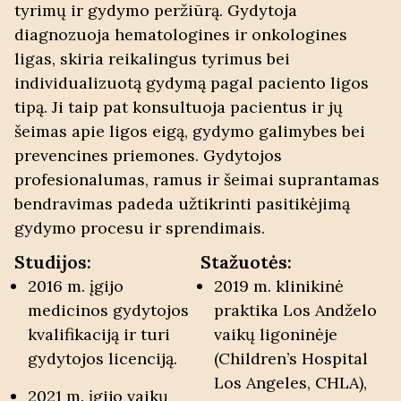
tyrimų ir gydymo peržiūrą. Gydytoja
diagnozuoja hematologines ir onkologines
ligas, skiria reikalingus tyrimus bei
individualizuotą gydymą pagal paciento ligos
tipą. Ji taip pat konsultuoja pacientus ir jų
šeimas apie ligos eigą, gydymo galimybes bei
prevencines priemones. Gydytojos
profesionalumas, ramus ir šeimai suprantamas
bendravimas padeda užtikrinti pasitikėjimą
gydymo procesu ir sprendimais.
Studijos:
Stažuotės:
2016 m. įgijo
2019 m. klinikinė
medicinos gydytojos
praktika Los Andželo
kvalifikaciją ir turi
vaikų ligoninėje
gydytojos licenciją.
(Children’s Hospital
Los Angeles, CHLA),
2021 m. įgijo vaikų