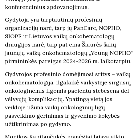
konferencinius apdovanojimus.
Gydytoja yra tarptautinių profesinių
organizacijų narė, tarp jų PanCare, NOPHO,
SIOPE ir Lietuvos vaikų onkohematologų
draugijos narė, taip pat eina Šiaurės šalių
jaunųjų vaikų onkohematologų „Young NOPHO“
pirmininkės pareigas 2024-2026 m. laikotarpiu.
Gydytojos profesinio domėjimosi sritys – vaikų
onkohematologija, ilgalaikė vaikystėje sirgusių
onkologinėmis ligomis pacientų stebėsena dėl
vėlyvųjų komplikacijų. Ypatingą vietą jos
veikloje užima vaikų onkologinių ligų
pasveikimo gerinimas ir gyvenimo kokybės
užtikrinimas po gydymo.
Monikos Kapitančukės pomėgiai laisvalaikio