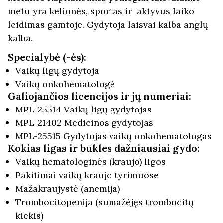
metu yra kelionės, sportas ir aktyvus laiko
leidimas gamtoje. Gydytoja laisvai kalba anglų
kalba.
Specialybė (-ės):
Vaikų ligų gydytoja
Vaikų onkohematologė
Galiojančios licencijos ir jų numeriai:
MPL-25514 Vaikų ligų gydytojas
MPL-21402 Medicinos gydytojas
MPL-25515 Gydytojas vaikų onkohematologas
Kokias ligas ir būkles dažniausiai gydo:
Vaikų hematologinės (kraujo) ligos
Pakitimai vaikų kraujo tyrimuose
Mažakraujystė (anemija)
Trombocitopenija (sumažėjęs trombocitų
kiekis)