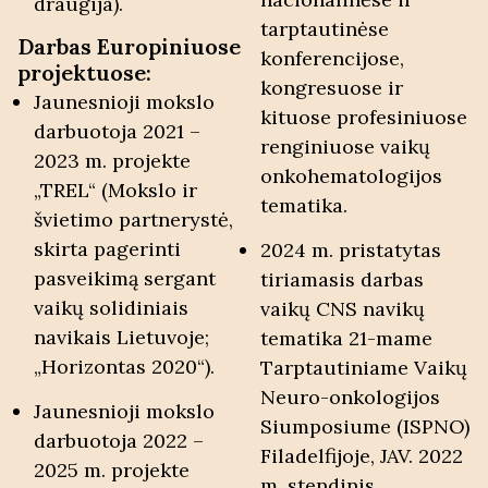
draugija).
tarptautinėse
Darbas Europiniuose
konferencijose,
projektuose:
kongresuose ir
Jaunesnioji mokslo
kituose profesiniuose
darbuotoja 2021 –
renginiuose vaikų
2023 m. projekte
onkohematologijos
„TREL“ (Mokslo ir
tematika.
švietimo partnerystė,
skirta pagerinti
2024 m. pristatytas
pasveikimą sergant
tiriamasis darbas
vaikų solidiniais
vaikų CNS navikų
navikais Lietuvoje;
tematika 21-mame
„Horizontas 2020“).
Tarptautiniame Vaikų
Neuro-onkologijos
Jaunesnioji mokslo
Siumposiume (ISPNO)
darbuotoja 2022 –
Filadelfijoje, JAV. 2022
2025 m. projekte
m. stendinis