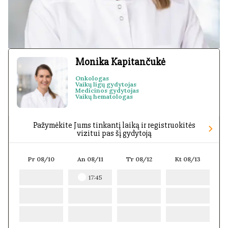
Monika Kapitančukė
Onkologas
Vaikų ligų gydytojas
Medicinos gydytojas
Vaikų hematologas
Pažymėkite Jums tinkantį laiką ir registruokitės
vizitui pas šį gydytoją
Pr 08/10
An 08/11
Tr 08/12
Kt 08/13
P
17:45