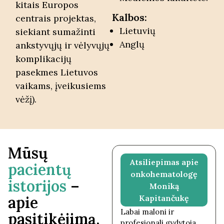
kitais Europos
Kalbos:
centrais projektas,
Lietuvių
siekiant sumažinti
Anglų
ankstyvųjų ir vėlyvųjų
komplikacijų
pasekmes Lietuvos
vaikams, įveikusiems
vėžį).
Mūsų
Atsiliepimas apie
Atsiliepimas apie
pacientų
alergologę Gabiją
onkohematologę
istorijos
–
Brusokienę
Moniką
apie
Kapitančukę
Turėjom du vizitus pas
d. Gabiją Brusokienę.
Labai maloni ir
pasitikėjimą,
Visada labai maloni,
profesionali gydytoja