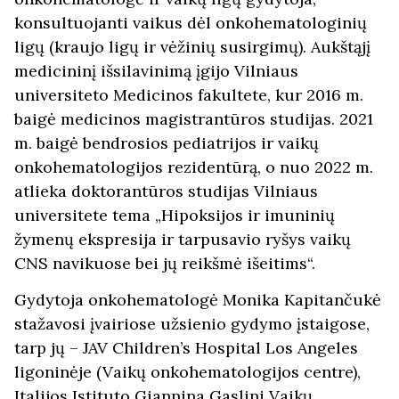
konsultuojanti vaikus dėl onkohematologinių
ligų (kraujo ligų ir vėžinių susirgimų). Aukštąjį
medicininį išsilavinimą įgijo Vilniaus
universiteto Medicinos fakultete, kur 2016 m.
baigė medicinos magistrantūros studijas. 2021
m. baigė bendrosios pediatrijos ir vaikų
onkohematologijos rezidentūrą, o nuo 2022 m.
atlieka doktorantūros studijas Vilniaus
universitete tema „Hipoksijos ir imuninių
žymenų ekspresija ir tarpusavio ryšys vaikų
CNS navikuose bei jų reikšmė išeitims“.
Gydytoja onkohematologė Monika Kapitančukė
stažavosi įvairiose užsienio gydymo įstaigose,
tarp jų – JAV Children’s Hospital Los Angeles
ligoninėje (Vaikų onkohematologijos centre),
Italijos Istituto Giannina Gaslini Vaikų