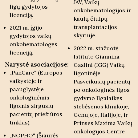
JAV, Vaikų
ligų gydytojos
onkohematologijos ir
licenciją.
kaulų čiulpų
transplantacijos
2021 m. įgijo
skyriuje.
gydytojos vaikų
onkohematologės
2022 m. stažuotė
licenciją.
Istituto Giannina
Narystė asociacijose:
Gaslini (IGG) Vaikų
„PanCare“ (Europos
ligoninėje,
vaikystėje ir
Pasveikusių pacientų
paauglystėje
po onkologinės ligos
onkologinėmis
gydymo Ilgalaikės
ligomis sirgusių
stebėsenos klinikoje,
pacientų priežiūros
Genujoje, Italijoje, ir
tinklas).
Prinses Maxima Vaikų
onkologijos Centre
„NOPHO“ (Šiaurės