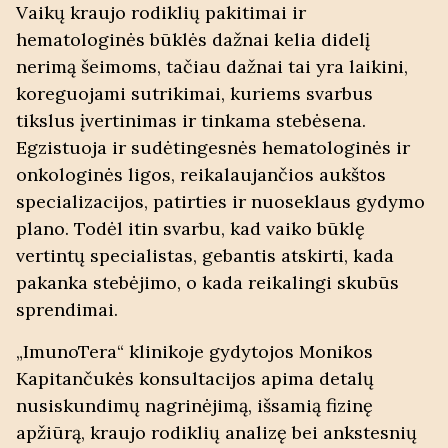
Vaikų kraujo rodiklių pakitimai ir
hematologinės būklės dažnai kelia didelį
nerimą šeimoms, tačiau dažnai tai yra laikini,
koreguojami sutrikimai, kuriems svarbus
tikslus įvertinimas ir tinkama stebėsena.
Egzistuoja ir sudėtingesnės hematologinės ir
onkologinės ligos, reikalaujančios aukštos
specializacijos, patirties ir nuoseklaus gydymo
plano. Todėl itin svarbu, kad vaiko būklę
vertintų specialistas, gebantis atskirti, kada
pakanka stebėjimo, o kada reikalingi skubūs
sprendimai.
„ImunoTera“ klinikoje gydytojos Monikos
Kapitančukės konsultacijos apima detalų
nusiskundimų nagrinėjimą, išsamią fizinę
apžiūrą, kraujo rodiklių analizę bei ankstesnių