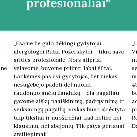
profesionaliai“
„Esame be galo dėkingi gydytojai
„
alergologei Rūtai Požerskytei – tikra savo
V
srities profesionalė! Nors stipriai
n
ine
vėlavome, buvome priimti labai šiltai.
s
Lankėmės pas dvi gydytojas, bet niekas
ma
nesugebėjo padėti dėl nuolat
4
raudonuojančių žandukų – čia pagaliau
b
gavome aiškų paaiškinimą, padrąsinimą ir
a
veiksmingą pagalbą. Viskas buvo išdėstyta
pr
taip tiksliai ir nuoširdžiai, kad neliko nei
R
klausimų, nei abejonių. Tik patys geriausi
D
atsiliepimai!
“