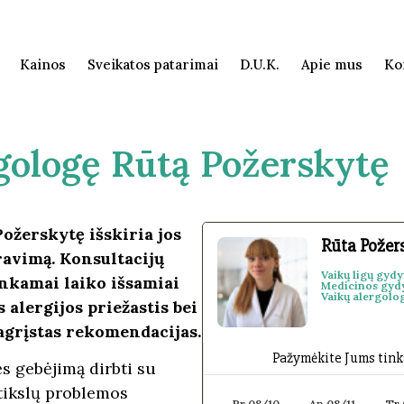
Kainos
Sveikatos patarimai
D.U.K.
Apie mus
Ko
gologę Rūtą Požerskytę
Požerskytę išskiria jos
Rūta Požer
ravimą. Konsultacijų
Vaikų ligų gydy
nkamai laiko išsamiai
Medicinos gyd
Vaikų alergolo
s alergijos priežastis bei
agrįstas rekomendacijas.
Pažymėkite Jums tinkan
s gebėjimą dirbti su
 tikslų problemos
Pr 08/10
An 08/11
Tr 