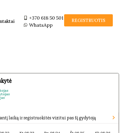
+370 618 50 501
REGISTRUOTIS
ntaktai
WhatsApp
skytė
tojas
ytojas
gas
tį laiką ir registruokitės vizitui pas šį gydytoją
08/12
Kt 08/13
Pn 08/14
Št 08/15
Sk 08/16
Pr 08/