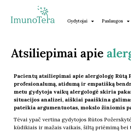
Gydytojai
Paslaugos
Atsiliepimai apie
aler
Pacientų atsiliepimai apie alergologę Rūtą 
profesionalumą, atidumą ir empatišką bend
metu gydytoja vaikų alergologė skiria paka
situacijos analizei, aiškiai paaiškina galima
pateikia argumentuotas, mokslo žiniomis p
Tėvai ypač vertina gydytojos Rūtos Požerskytė
kūdikiais ir mažais vaikais, šiltą priėmimą bei