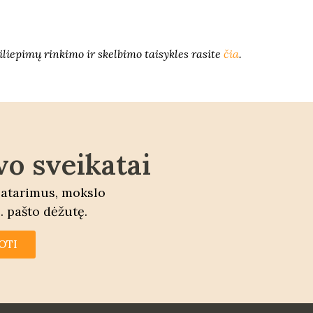
iliepimų rinkimo ir skelbimo taisykles rasite
čia
.
vo sveikatai
patarimus, mokslo
. pašto dėžutę.
OTI