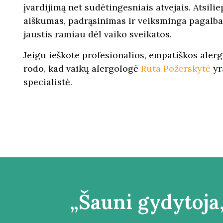
įvardijimą net sudėtingesniais atvejais. Atsi
aiškumas, padrąsinimas ir veiksminga pagalb
jaustis ramiau dėl vaiko sveikatos.
Jeigu ieškote profesionalios, empatiškos alerg
rodo, kad vaikų alergologė
Rūta Požerskytė
yr
specialistė.
„Šauni gydytoja,