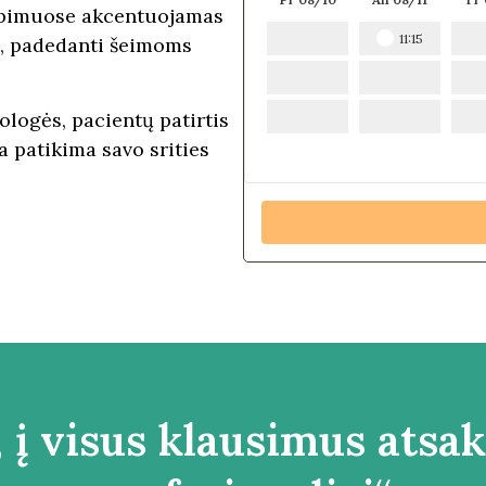
liepimuose akcentuojamas
11:15
a, padedanti šeimoms
ologės, pacientų patirtis
a patikima savo srities
 į visus klausimus atsak