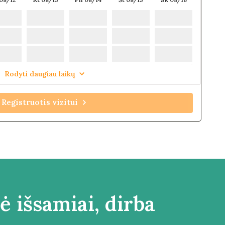
Rodyti daugiau laikų
Registruotis vizitui
ė išsamiai, dirba