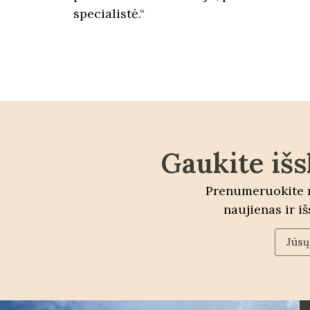
specialistė.“
Gaukite išs
Prenumeruokite m
naujienas ir i