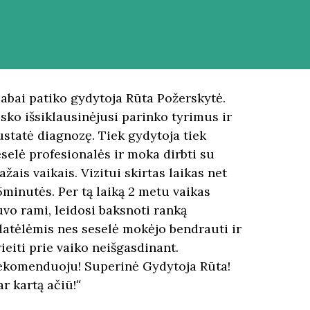
Labai patiko gydytoja Rūta Požerskytė.
isko išsiklausinėjusi parinko tyrimus ir
ustatė diagnozę. Tiek gydytoja tiek
eselė profesionalės ir moka dirbti su
žais vaikais. Vizitui skirtas laikas net
5minutės. Per tą laiką 2 metu vaikas
uvo rami, leidosi baksnoti ranką
datėlėmis nes seselė mokėjo bendrauti ir
ieiti prie vaiko neišgasdinant.
ekomenduoju! Superinė Gydytoja Rūta!
ar kartą ačiū!
“