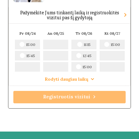
Pažymėkite Jums tinkantį laiką ir registruokitės
vizitui pas šį gydytoją
Pr 08/24
An 08/25
Tr 08/26
Kt 08/27
Pn 
15:00
11:15
15:00
15:45
12:45
15:00
Rodyti daugiau laikų
Registruotis vizitui