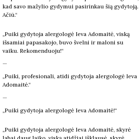
kad savo mažylio gydymui pasirinkau šią gydytoją.
Ačiū.“
„Puiki gydytoja alergologė Ieva Adomaitė, viską
išsamiai papasakojo, buvo švelni ir maloni su
vaiku. Rekomenduoju!“
—
„Puiki, profesionali, atidi gydytoja alergologė Ieva
Adomaitė.“
—
„Puiki gydytoja alergologė Ieva Adomaitė!“
„Puiki gydytoja alergologė Ieva Adomaitė, skyrė
labai daug laiko, viską atidžiai išklausė, skyrė