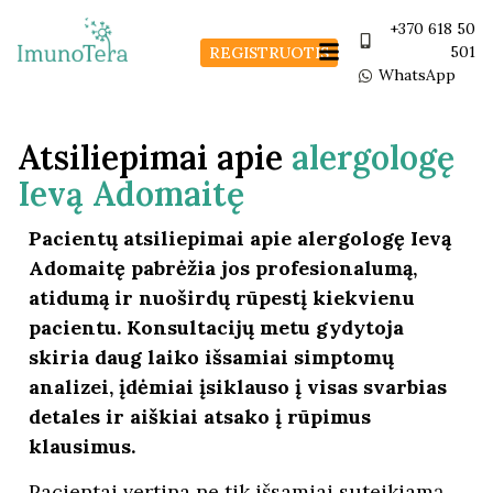
+370 618 50
501
REGISTRUOTIS
WhatsApp
Atsiliepimai apie
alergologę
Ievą Adomaitę
Pacientų atsiliepimai apie alergologę Ievą
Adomaitę pabrėžia jos profesionalumą,
atidumą ir nuoširdų rūpestį kiekvienu
pacientu. Konsultacijų metu gydytoja
skiria daug laiko išsamiai simptomų
analizei, įdėmiai įsiklauso į visas svarbias
detales ir aiškiai atsako į rūpimus
klausimus.
Pacientai vertina ne tik išsamiai suteikiamą