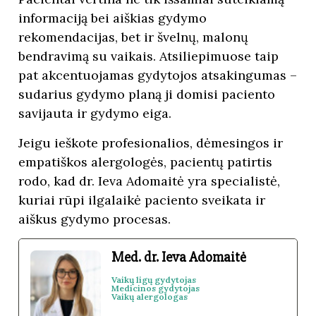
informaciją bei aiškias gydymo
rekomendacijas, bet ir švelnų, malonų
bendravimą su vaikais. Atsiliepimuose taip
pat akcentuojamas gydytojos atsakingumas –
sudarius gydymo planą ji domisi paciento
savijauta ir gydymo eiga.
Jeigu ieškote profesionalios, dėmesingos ir
empatiškos alergologės, pacientų patirtis
rodo, kad dr. Ieva Adomaitė yra specialistė,
kuriai rūpi ilgalaikė paciento sveikata ir
aiškus gydymo procesas.
Med. dr. Ieva Adomaitė
Vaikų ligų gydytojas
Medicinos gydytojas
Vaikų alergologas