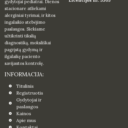
Licencijos nr. 3305
gydytojai pediatrai. Dienos
stacionare atliekami
alerginiai tyrimai, ir kitos
ingalaikio stebėjimo
paslaugos. Siekiame
užtikrinti tikslią
diagnostiką, moksliškai
pagrįstą gydymą ir
ilgalaikę paciento
savijautos kontrolę.
INFORMACIJA:
Titulinis
Registruotis
Gydytojai ir
paslaugos
Kainos
Apie mus
Kontaktai