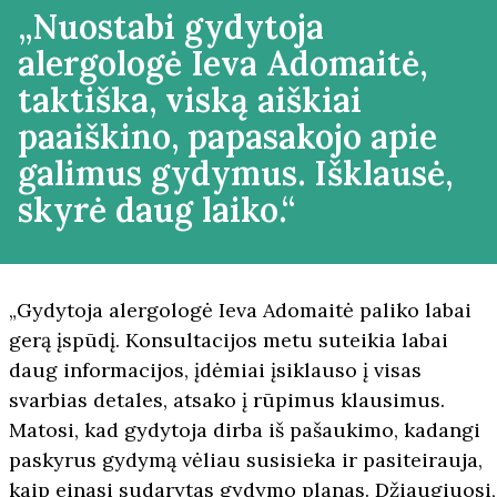
„Nuostabi gydytoja
alergologė Ieva Adomaitė,
taktiška, viską aiškiai
paaiškino, papasakojo apie
galimus gydymus. Išklausė,
skyrė daug laiko.“
„Gydytoja alergologė Ieva Adomaitė paliko labai
gerą įspūdį. Konsultacijos metu suteikia labai
daug informacijos, įdėmiai įsiklauso į visas
svarbias detales, atsako į rūpimus klausimus.
Matosi, kad gydytoja dirba iš pašaukimo, kadangi
paskyrus gydymą vėliau susisieka ir pasiteirauja,
kaip einasi sudarytas gydymo planas. Džiaugiuosi,