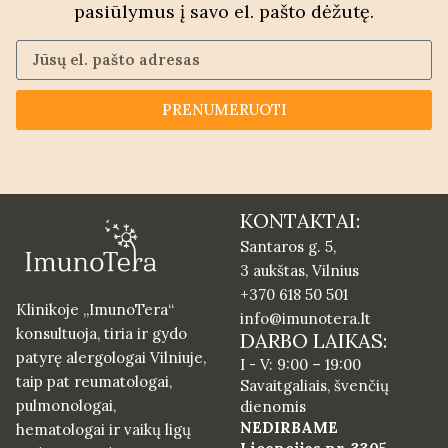
pasiūlymus į savo el. pašto dėžutę.
PRENUMERUOTI
KONTAKTAI:
Santaros g. 5,
3 aukštas, Vilnius
+370 618 50 501
Klinikoje „ImunoTera“
info@imunotera.lt
konsultuoja, tiria ir gydo
DARBO LAIKAS:
patyrę alergologai Vilniuje,
I - V: 9:00 – 19:00
taip pat reumatologai,
Savaitgaliais, švenčių
pulmonologai,
dienomis
NEDIRBAME
hematologai ir vaikų ligų